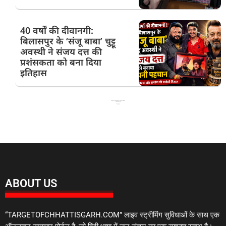
40 वर्षों की दीवानगी:
बिलासपुर के ‘संजू बाबा’ चुट्टू
अवस्थी ने संजय दत्त की
प्रशंसकता को बना दिया
इतिहास
Best News Portal Development Company in India
99 Marketing Tips
Ask Daman
Link Dot
ABOUT US
“TARGETOFCHHATTISGARH.COM” लाइव स्ट्रीमिंग सुविधाओं के साथ एक