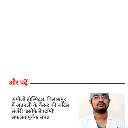
और पढ़ें
अपोलो हॉस्पिटल, बिलासपुर
में अन्ननली के कैंसर की जटिल
सर्जरी ‘इसोफैजेक्टॉमी’
सफलतापूर्वक संपन्न