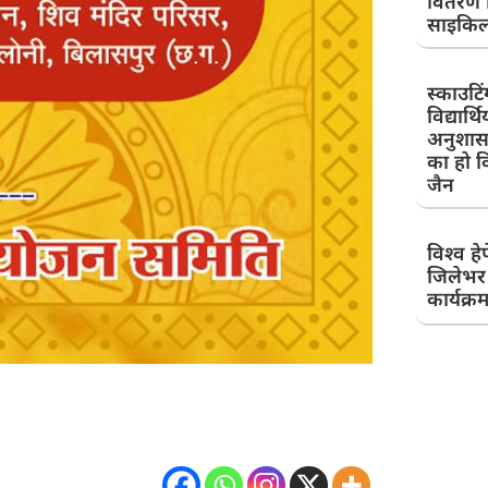
वितरण 
साइकि
स्काउटिं
विद्यार्थिय
अनुशास
का हो व
जैन
विश्व ह
जिलेभर 
कार्यक्