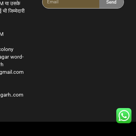
Send
या उसके
 भी जिम्मेदारी
Ai Powered Messenging Tool
OM
colony
agar word-
rh
@gmail.com
sgarh..com