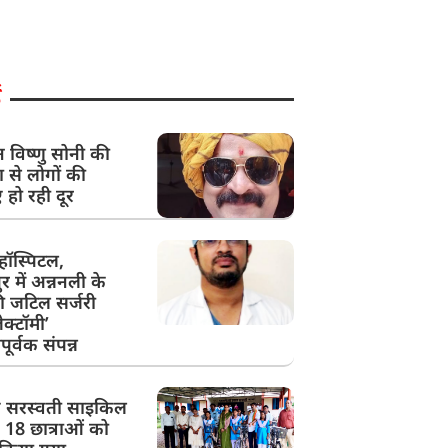
न विष्णु सोनी की
ा से लोगों की
ं हो रही दूर
ॉस्पिटल,
र में अन्ननली के
ी जटिल सर्जरी
क्टॉमी’
र्वक संपन्न
क सरस्वती साइकिल
 18 छात्राओं को