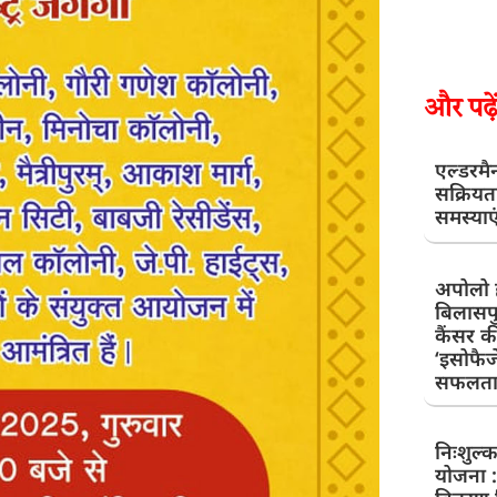
और पढ़ें
एल्डरमै
सक्रियत
समस्याए
अपोलो ह
बिलासपु
कैंसर क
‘इसोफैजे
सफलतापू
निःशुल्
योजना :