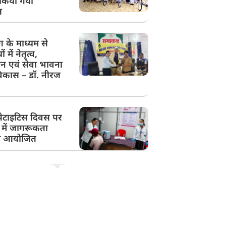
किया गया
ल
ग के माध्यम से
ों में नेतृत्व,
न एवं सेवा भावना
िकास – डॉ. नीरज
ेपेटाइटिस दिवस पर
में जागरूकता
रम आयोजित
Best News Portal Development Company in India
99 Marketing Tips
Ask Daman
Link Dot