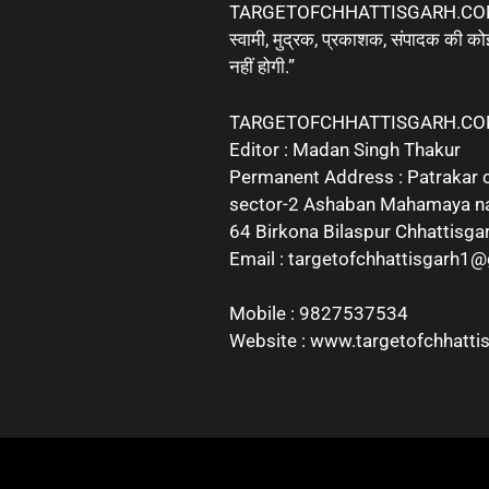
TARGETOFCHHATTISGARH.COM 
स्वामी, मुद्रक, प्रकाशक, संपादक की कोई
नहीं होगी.”
TARGETOFCHHATTISGARH.C
Editor : Madan Singh Thakur
Permanent Address : Patrakar 
sector-2 Ashaban Mahamaya n
64 Birkona Bilaspur Chhattisga
Email : targetofchhattisgarh1
Mobile : 9827537534
Website : www.targetofchhatti