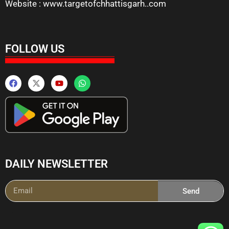
Website : www.targetofchhattisgarh..com
FOLLOW US
DAILY NEWSLETTER
Send
Ai Powered Messenging Tool