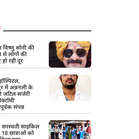
न विष्णु सोनी की
ा से लोगों की
ं हो रही दूर
ॉस्पिटल,
र में अन्ननली के
ी जटिल सर्जरी
क्टॉमी’
र्वक संपन्न
क सरस्वती साइकिल
 18 छात्राओं को