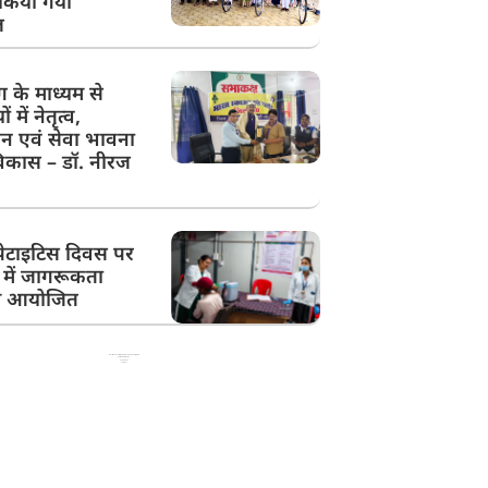
किया गया
ल
ग के माध्यम से
ों में नेतृत्व,
न एवं सेवा भावना
िकास – डॉ. नीरज
ेपेटाइटिस दिवस पर
में जागरूकता
रम आयोजित
Best News Portal Development Company in India
99 Marketing Tips
Ask Daman
Link Dot