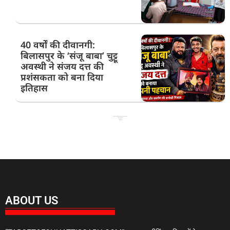
40 वर्षों की दीवानगी:
बिलासपुर के ‘संजू बाबा’ चुट्टू
अवस्थी ने संजय दत्त की
प्रशंसकता को बना दिया
इतिहास
Best News Portal Development Company in India
99 Marketing Tips
Ask Daman
Link Dot
ABOUT US