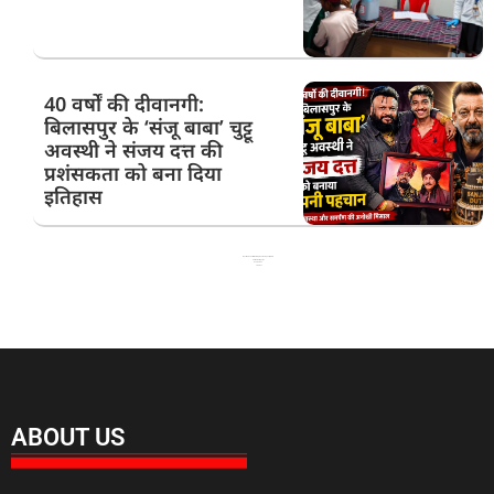
40 वर्षों की दीवानगी:
बिलासपुर के ‘संजू बाबा’ चुट्टू
अवस्थी ने संजय दत्त की
प्रशंसकता को बना दिया
इतिहास
Best News Portal Development Company in India
99 Marketing Tips
Ask Daman
Link Dot
ABOUT US