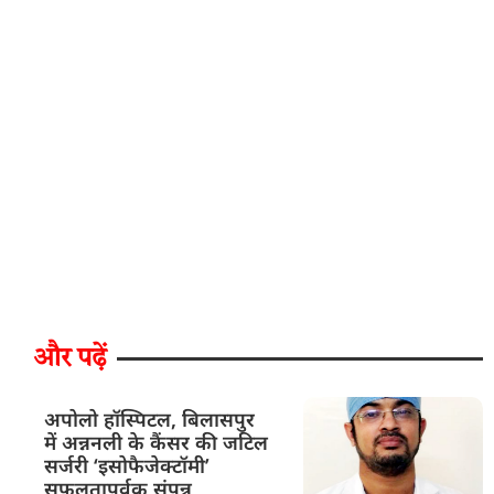
और पढ़ें
अपोलो हॉस्पिटल, बिलासपुर
में अन्ननली के कैंसर की जटिल
सर्जरी ‘इसोफैजेक्टॉमी’
सफलतापूर्वक संपन्न