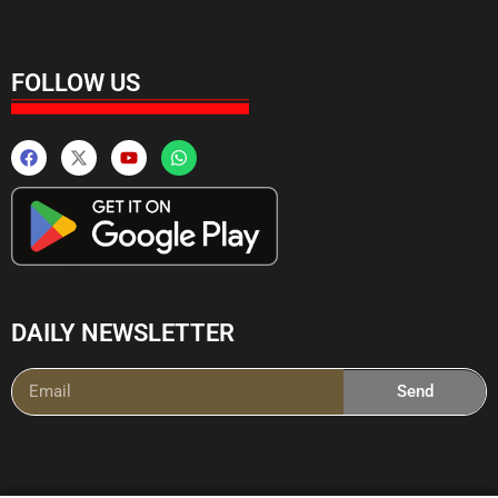
FOLLOW US
DAILY NEWSLETTER
Send
Ai Powered Messenging Tool