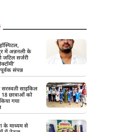
ॉस्पिटल,
र में अन्ननली के
ी जटिल सर्जरी
क्टॉमी’
र्वक संपन्न
क सरस्वती साइकिल
 18 छात्राओं को
किया गया
ल
ग के माध्यम से
ों में नेतृत्व,