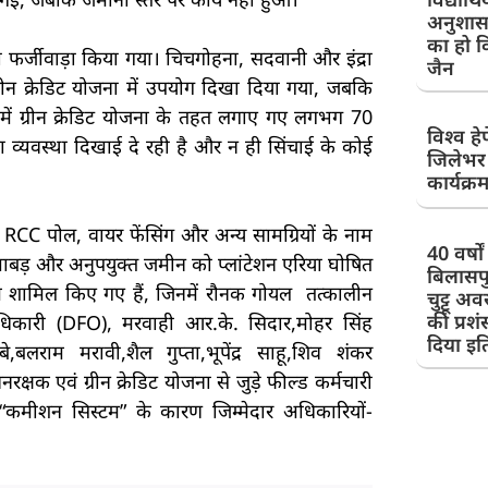
अनुशास
का हो व
़ा फर्जीवाड़ा किया गया। चिचगोहना, सदवानी और इंद्रा
जैन
ी ग्रीन क्रेडिट योजना में उपयोग दिखा दिया गया, जबकि
ान में ग्रीन क्रेडिट योजना के तहत लगाए गए लगभग 70
विश्व ह
षा व्यवस्था दिखाई दे रही है और न ही सिंचाई के कोई
जिलेभर 
कार्यक्
 RCC पोल, वायर फेंसिंग और अन्य सामग्रियों के नाम
40 वर्षो
ाबड़ और अनुपयुक्त जमीन को प्लांटेशन एरिया घोषित
बिलासपु
म शामिल किए गए हैं, जिनमें रौनक गोयल तत्कालीन
चुट्टू अ
की प्रश
धिकारी (DFO), मरवाही आर.के. सिदार,मोहर सिंह
दिया इ
बे,बलराम मरावी,शैल गुप्ता,भूपेंद्र साहू,शिव शंकर
क्षक एवं ग्रीन क्रेडिट योजना से जुड़े फील्ड कर्मचारी
कमीशन सिस्टम” के कारण जिम्मेदार अधिकारियों-