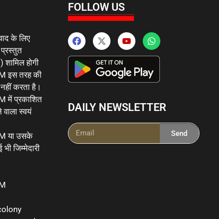
FOLLOW US
वाद के लिए
 प्रस्तुत
 ) शामिल होगी
इस तरह की
र नहीं करता है।
ं प्रकाशित
DAILY NEWSLETTER
 वाला स्वयं
Send
या उसके
 भी जिम्मेदारी
Ai Powered Messenging Tool
OM
colony