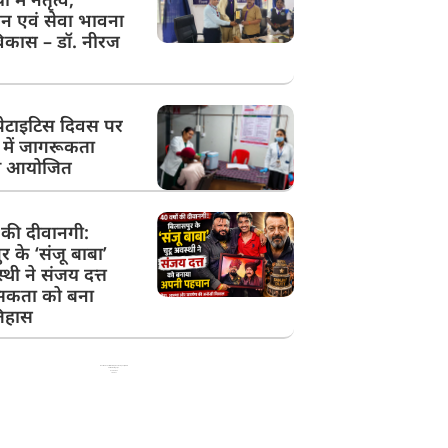
न एवं सेवा भावना
िकास – डॉ. नीरज
ेपेटाइटिस दिवस पर
में जागरूकता
रम आयोजित
ं की दीवानगी:
र के ‘संजू बाबा’
वस्थी ने संजय दत्त
ंसकता को बना
तिहास
Best News Portal Development Company in India
99 Marketing Tips
Ask Daman
Link Dot